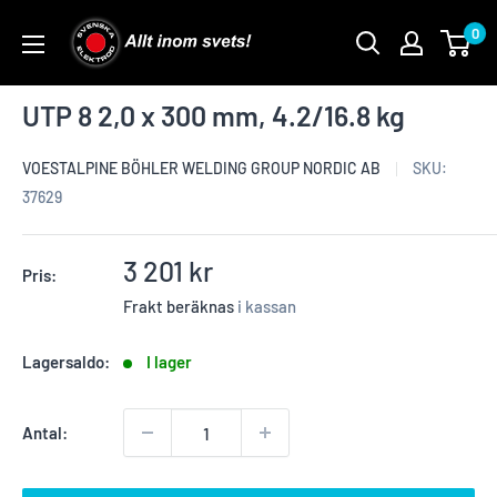
Skip
0
to
content
UTP 8 2,0 x 300 mm, 4.2/16.8 kg
VOESTALPINE BÖHLER WELDING GROUP NORDIC AB
SKU:
37629
Reapris
3 201 kr
Pris:
Frakt beräknas
i kassan
Lagersaldo:
I lager
Antal: