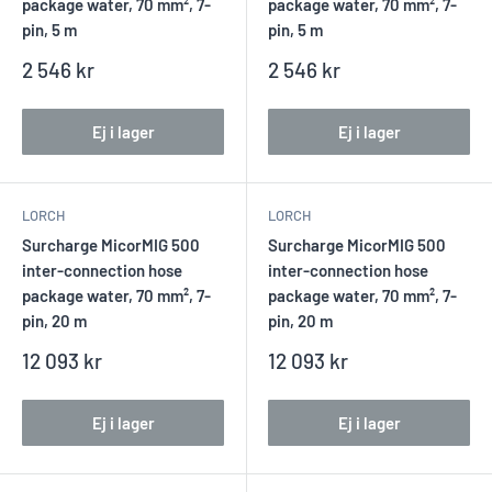
package water, 70 mm², 7-
package water, 70 mm², 7-
pin, 5 m
pin, 5 m
Reapris
Reapris
2 546 kr
2 546 kr
Ej i lager
Ej i lager
LORCH
LORCH
Surcharge MicorMIG 500
Surcharge MicorMIG 500
inter-connection hose
inter-connection hose
package water, 70 mm², 7-
package water, 70 mm², 7-
pin, 20 m
pin, 20 m
Reapris
Reapris
12 093 kr
12 093 kr
Ej i lager
Ej i lager