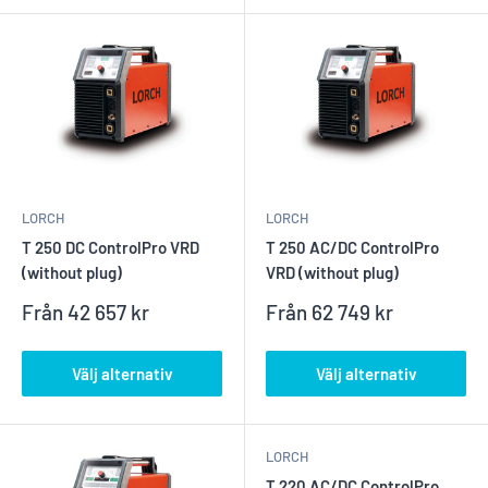
LORCH
LORCH
T 250 DC ControlPro VRD
T 250 AC/DC ControlPro
(without plug)
VRD (without plug)
Reapris
Reapris
Från
42 657 kr
Från
62 749 kr
Välj alternativ
Välj alternativ
LORCH
T 220 AC/DC ControlPro