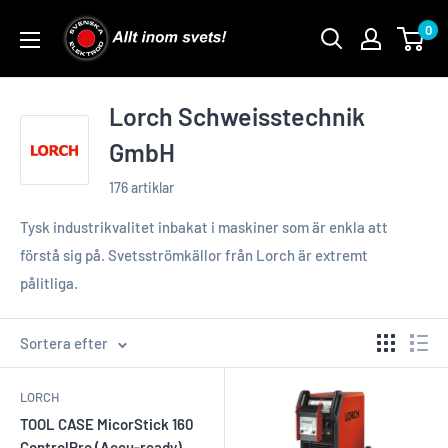
Skip
0
to
content
Lorch Schweisstechnik
GmbH
176 artiklar
Tysk industrikvalitet inbakat i maskiner som är enkla att
förstå sig på. Svetsströmkällor från Lorch är extremt
pålitliga.
Sortera efter
LORCH
TOOL CASE MicorStick 160
ControlPro (Accu-ready)