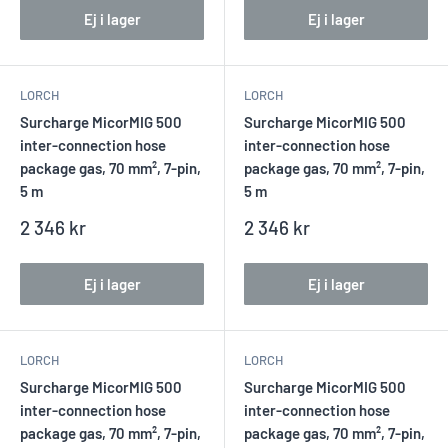
Ej i lager
Ej i lager
LORCH
LORCH
Surcharge MicorMIG 500
Surcharge MicorMIG 500
inter-connection hose
inter-connection hose
package gas, 70 mm², 7-pin,
package gas, 70 mm², 7-pin,
5 m
5 m
Reapris
Reapris
2 346 kr
2 346 kr
Ej i lager
Ej i lager
LORCH
LORCH
Surcharge MicorMIG 500
Surcharge MicorMIG 500
inter-connection hose
inter-connection hose
package gas, 70 mm², 7-pin,
package gas, 70 mm², 7-pin,