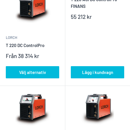
FINANS
Reapris
55 212 kr
LORCH
T 220 DC ControlPro
Reapris
Från
38 314 kr
Välj alternativ
Lägg i kundvagn