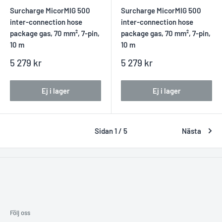
Surcharge MicorMIG 500
Surcharge MicorMIG 500
inter-connection hose
inter-connection hose
package gas, 70 mm², 7-pin,
package gas, 70 mm², 7-pin,
10 m
10 m
Reapris
Reapris
5 279 kr
5 279 kr
Ej i lager
Ej i lager
Sidan 1 / 5
Nästa
Följ oss