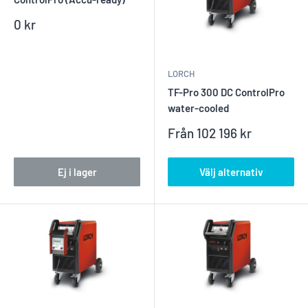
Reapris
0 kr
LORCH
TF-Pro 300 DC ControlPro
water-cooled
Reapris
Från
102 196 kr
Ej i lager
Välj alternativ