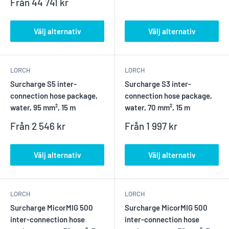
Reapris
Från
44 741 kr
Välj alternativ
Välj alternativ
LORCH
LORCH
Surcharge S5 inter-
Surcharge S3 inter-
connection hose package,
connection hose package,
water, 95 mm², 15 m
water, 70 mm², 15 m
Reapris
Reapris
Från
2 546 kr
Från
1 997 kr
Välj alternativ
Välj alternativ
LORCH
LORCH
Surcharge MicorMIG 500
Surcharge MicorMIG 500
inter-connection hose
inter-connection hose