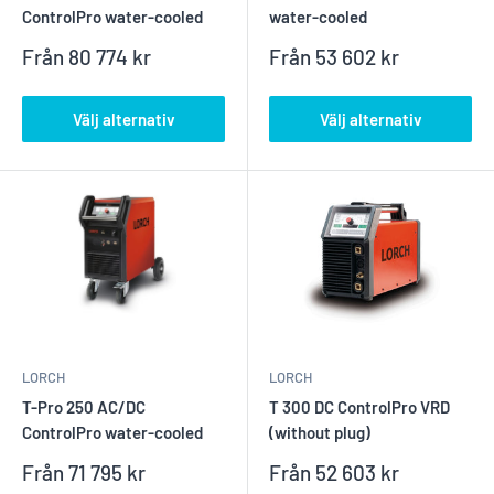
ControlPro water-cooled
water-cooled
Reapris
Reapris
Från
80 774 kr
Från
53 602 kr
Välj alternativ
Välj alternativ
LORCH
LORCH
T-Pro 250 AC/DC
T 300 DC ControlPro VRD
ControlPro water-cooled
(without plug)
Reapris
Reapris
Från
71 795 kr
Från
52 603 kr