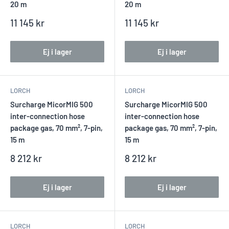
20 m
20 m
Reapris
Reapris
11 145 kr
11 145 kr
Ej i lager
Ej i lager
LORCH
LORCH
Surcharge MicorMIG 500
Surcharge MicorMIG 500
inter-connection hose
inter-connection hose
package gas, 70 mm², 7-pin,
package gas, 70 mm², 7-pin,
15 m
15 m
Reapris
Reapris
8 212 kr
8 212 kr
Ej i lager
Ej i lager
LORCH
LORCH