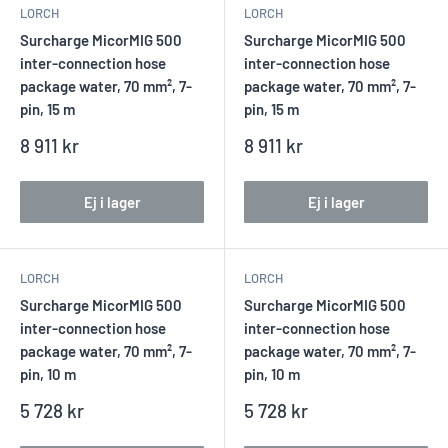
LORCH
LORCH
Surcharge MicorMIG 500
Surcharge MicorMIG 500
inter-connection hose
inter-connection hose
package water, 70 mm², 7-
package water, 70 mm², 7-
pin, 15 m
pin, 15 m
Reapris
Reapris
8 911 kr
8 911 kr
Ej i lager
Ej i lager
LORCH
LORCH
Surcharge MicorMIG 500
Surcharge MicorMIG 500
inter-connection hose
inter-connection hose
package water, 70 mm², 7-
package water, 70 mm², 7-
pin, 10 m
pin, 10 m
Reapris
Reapris
5 728 kr
5 728 kr