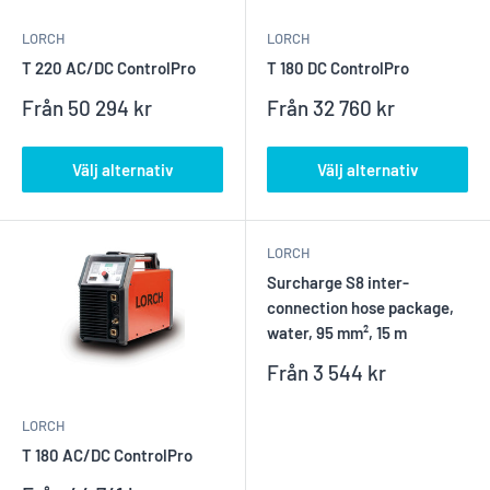
LORCH
LORCH
T 220 AC/DC ControlPro
T 180 DC ControlPro
Reapris
Reapris
Från
50 294 kr
Från
32 760 kr
Välj alternativ
Välj alternativ
LORCH
Surcharge S8 inter-
connection hose package,
water, 95 mm², 15 m
Reapris
Från
3 544 kr
LORCH
T 180 AC/DC ControlPro