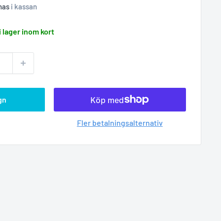
nas
i kassan
i lager inom kort
gn
Fler betalningsalternativ