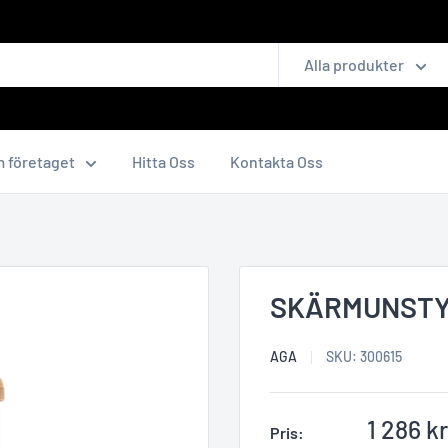
Alla produkter
 företaget
Hitta Oss
Kontakta Oss
SKÄRMUNSTYC
AGA
SKU:
300615
Reapris
1 286 kr
Pris: