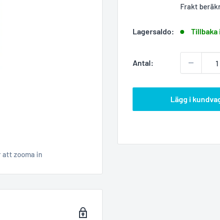
Frakt beräk
Lagersaldo:
Tillbaka 
Antal:
Lägg i kundva
r att zooma in