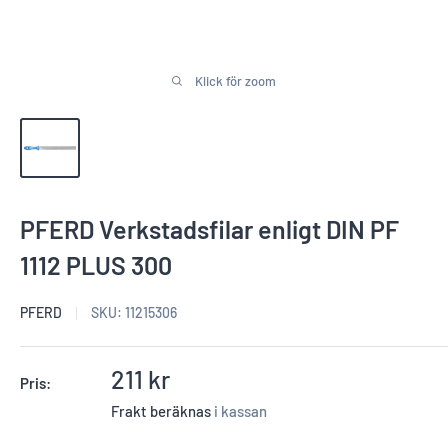
Klick för zoom
PFERD Verkstadsfilar enligt DIN PF
1112 PLUS 300
PFERD
SKU:
11215306
Reapris
211 kr
Pris:
Frakt beräknas
i kassan