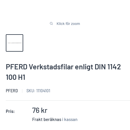
Klick för zoom
PFERD Verkstadsfilar enligt DIN 1142
100 H1
PFERD
SKU:
11104101
Reapris
76 kr
Pris:
Frakt beräknas
i kassan