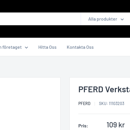
Alla produkter
 företaget
Hitta Oss
Kontakta Oss
PFERD Verksta
PFERD
SKU:
11103203
Reapris
109 kr
Pris: