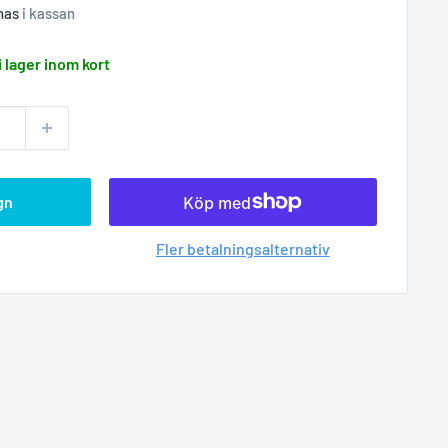
nas
i kassan
i lager inom kort
gn
Fler betalningsalternativ