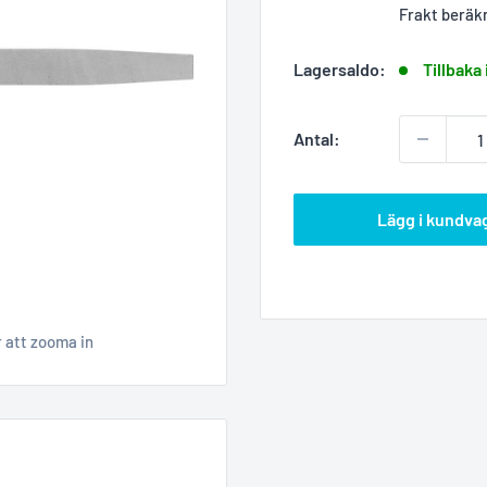
Frakt beräk
Lagersaldo:
Tillbaka 
Antal:
Lägg i kundva
r att zooma in