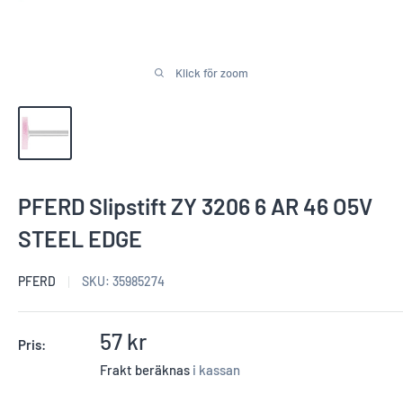
Klick för zoom
PFERD Slipstift ZY 3206 6 AR 46 O5V
STEEL EDGE
PFERD
SKU:
35985274
Reapris
57 kr
Pris:
Frakt beräknas
i kassan