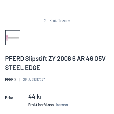
Klick för zoom
PFERD Slipstift ZY 2006 6 AR 46 O5V
STEEL EDGE
PFERD
SKU:
31317274
Reapris
44 kr
Pris:
Frakt beräknas
i kassan