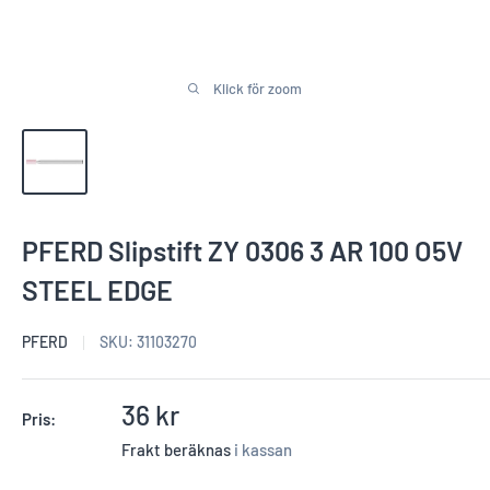
Klick för zoom
PFERD Slipstift ZY 0306 3 AR 100 O5V
STEEL EDGE
PFERD
SKU:
31103270
Reapris
36 kr
Pris:
Frakt beräknas
i kassan