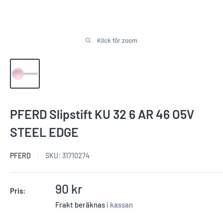
Klick för zoom
PFERD Slipstift KU 32 6 AR 46 O5V
STEEL EDGE
PFERD
SKU:
31710274
Reapris
90 kr
Pris:
Frakt beräknas
i kassan