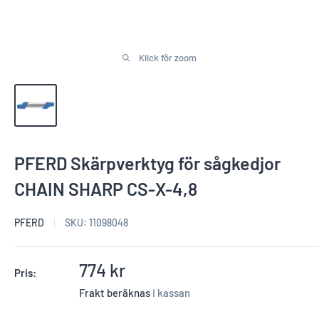
Klick för zoom
PFERD Skärpverktyg för sågkedjor
CHAIN SHARP CS-X-4,8
PFERD
SKU:
11098048
Reapris
774 kr
Pris:
Frakt beräknas
i kassan