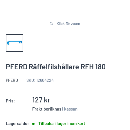
Klick för zoom
PFERD Räffelfilshållare RFH 180
PFERD
SKU:
12604224
Reapris
127 kr
Pris:
Frakt beräknas
i kassan
Lagersaldo:
Tillbaka i lager inom kort