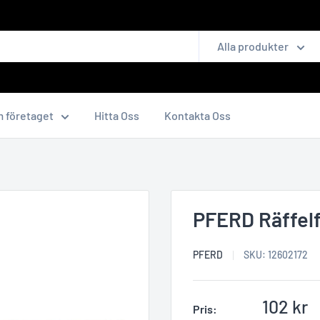
Alla produkter
 företaget
Hitta Oss
Kontakta Oss
PFERD Räffelf
PFERD
SKU:
12602172
Reapris
102 kr
Pris: