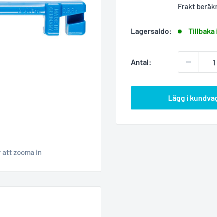
Frakt beräk
Lagersaldo:
Tillbaka 
Antal:
Lägg i kundva
r att zooma in