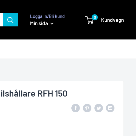
Logga in/Bli kund
0
Kundvagn
Min sida
ilshållare RFH 150