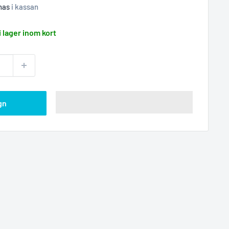
nas
i kassan
i lager inom kort
gn