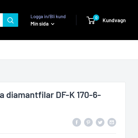
Logga in/Bli kund
0
Kundvagn
Min sida
 diamantfilar DF-K 170-6-