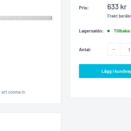
Reapris
633 kr
Pris:
Frakt beräk
Lagersaldo:
Tillbaka 
Antal:
Lägg i kundva
r att zooma in