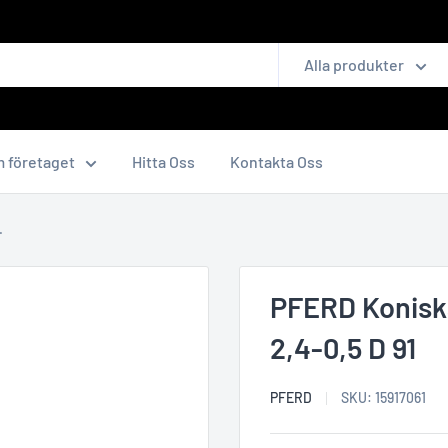
Alla produkter
 företaget
Hitta Oss
Kontakta Oss
.
PFERD Koniska
2,4-0,5 D 91
PFERD
SKU:
15917061