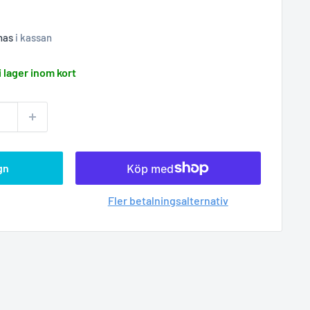
nas
i kassan
i lager inom kort
gn
Fler betalningsalternativ