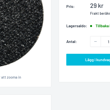
Reapris
29 kr
Pris:
Frakt beräk
Lagersaldo:
Tillbaka 
Antal:
Lägg i kundva
r att zooma in