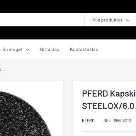
Alla produkter
 företaget
Hitta Oss
Kontakta Oss
...
PFERD Kapski
STEELOX/6,0
PFERD
SKU:
65505010