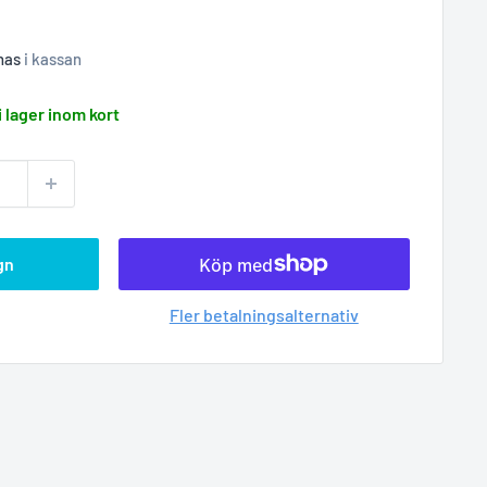
nas
i kassan
i lager inom kort
gn
Fler betalningsalternativ