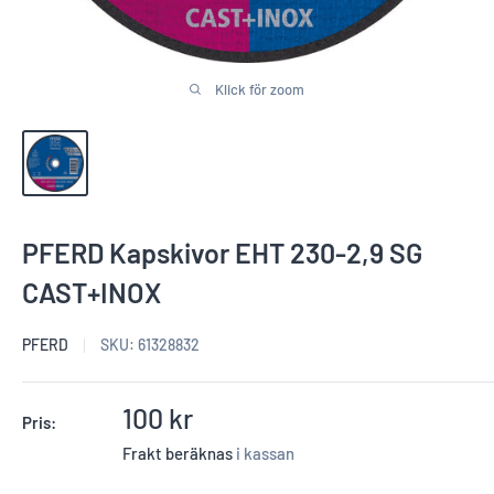
Klick för zoom
PFERD Kapskivor EHT 230-2,9 SG
CAST+INOX
PFERD
SKU:
61328832
Reapris
100 kr
Pris:
Frakt beräknas
i kassan