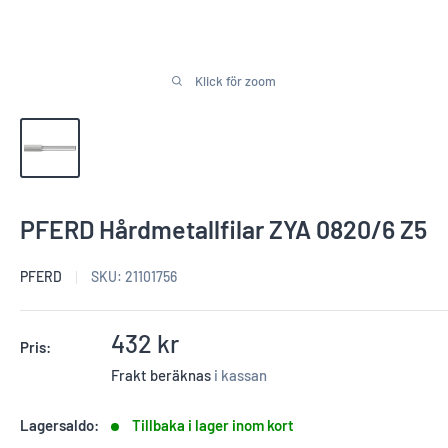
Klick för zoom
PFERD Hårdmetallfilar ZYA 0820/6 Z5
PFERD
SKU:
21101756
Reapris
432 kr
Pris:
Frakt beräknas
i kassan
Lagersaldo:
Tillbaka i lager inom kort