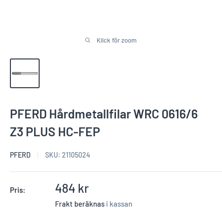
Klick för zoom
PFERD Hårdmetallfilar WRC 0616/6
Z3 PLUS HC-FEP
PFERD
SKU:
21105024
Reapris
484 kr
Pris:
Frakt beräknas
i kassan