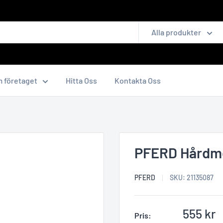
Alla produkter
 företaget
Hitta Oss
Kontakta Oss
PFERD Hårdme
PFERD
SKU:
21135087
Reapris
555 kr
Pris: