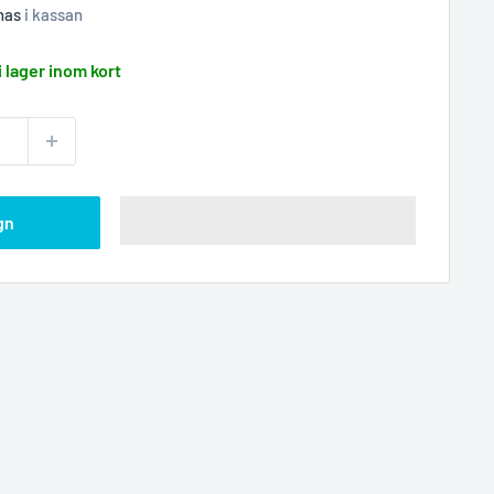
nas
i kassan
i lager inom kort
gn