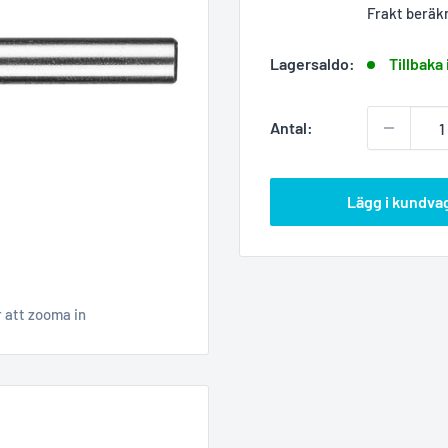
Frakt beräk
Lagersaldo:
Tillbaka 
Antal:
Lägg i kundva
r att zooma in