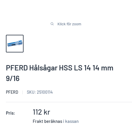
Klick för zoom
PFERD Hålsågar HSS LS 14 14 mm
9/16
PFERD
SKU:
25100114
Reapris
112 kr
Pris:
Frakt beräknas
i kassan