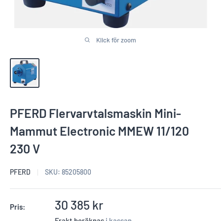
Klick för zoom
PFERD Flervarvtalsmaskin Mini-
Mammut Electronic MMEW 11/120
230 V
PFERD
SKU:
85205800
Reapris
30 385 kr
Pris:
Frakt beräknas
i kassan