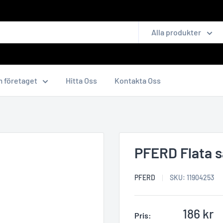
Alla produkter
 företaget
Hitta Oss
Kontakta Oss
PFERD Flata s
PFERD
SKU:
11904253
Reapris
186 kr
Pris: