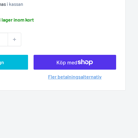
nas
i kassan
i lager inom kort
gn
Fler betalningsalternativ