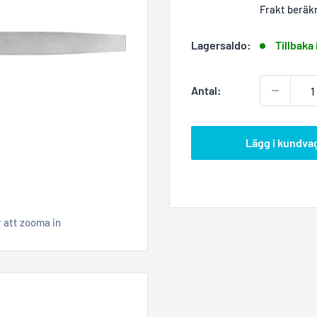
Frakt beräk
Lagersaldo:
Tillbaka 
Antal:
Lägg i kundva
r att zooma in