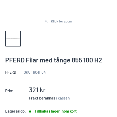
Klick för zoom
PFERD Filar med tånge 855 100 H2
PFERD
SKU:
19311104
Reapris
321 kr
Pris:
Frakt beräknas
i kassan
Lagersaldo:
Tillbaka i lager inom kort