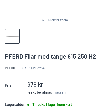
Klick för zoom
PFERD Filar med tånge 815 250 H2
PFERD
SKU:
19303254
Reapris
679 kr
Pris:
Frakt beräknas
i kassan
Lagersaldo:
Tillbaka i lager inom kort