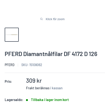
Klick för zoom
PFERD Diamantnålfilar DF 4172 D 126
PFERD
SKU:
15108062
Reapris
309 kr
Pris:
Frakt beräknas
i kassan
Lagersaldo:
Tillbaka i lager inom kort