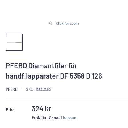
Klick för zoom
PFERD Diamantfilar för
handfilapparater DF 5358 D 126
PFERD
SKU:
15653582
Reapris
324 kr
Pris:
Frakt beräknas
i kassan