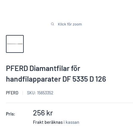
Klick för zoom
PFERD Diamantfilar för
handfilapparater DF 5335 D 126
PFERD
SKU:
15653352
Reapris
256 kr
Pris:
Frakt beräknas
i kassan