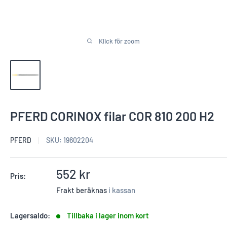
Klick för zoom
PFERD CORINOX filar COR 810 200 H2
PFERD
SKU:
19602204
Reapris
552 kr
Pris:
Frakt beräknas
i kassan
Lagersaldo:
Tillbaka i lager inom kort