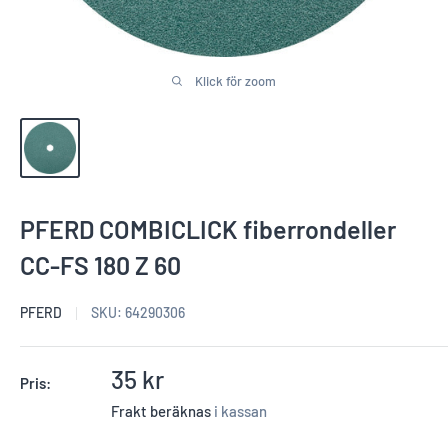
Klick för zoom
PFERD COMBICLICK fiberrondeller
CC-FS 180 Z 60
PFERD
SKU:
64290306
Reapris
35 kr
Pris:
Frakt beräknas
i kassan