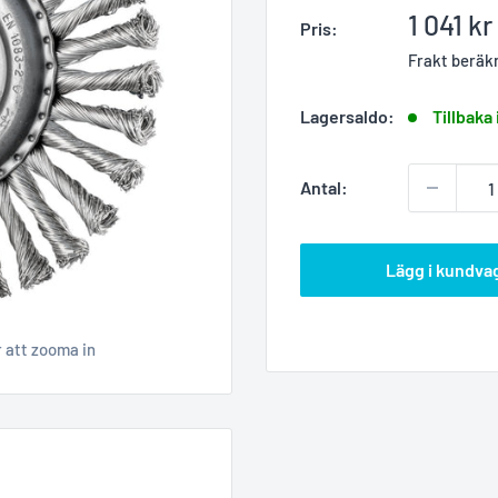
Reapris
1 041 kr
Pris:
Frakt beräk
Lagersaldo:
Tillbaka 
Antal:
Lägg i kundva
r att zooma in