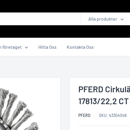
Alla produkter
 företaget
Hitta Oss
Kontakta Oss
PFERD Cirkulä
17813/22,2 CT
PFERD
SKU:
43304046