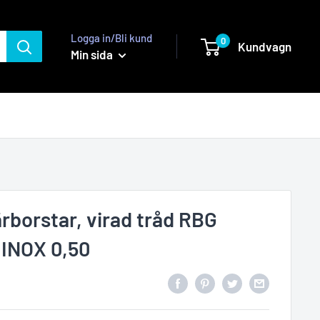
Logga in/Bli kund
0
Kundvagn
Min sida
rborstar, virad tråd RBG
 INOX 0,50