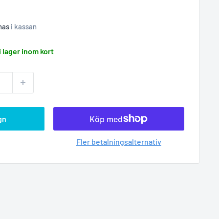
nas
i kassan
i lager inom kort
gn
Fler betalningsalternativ