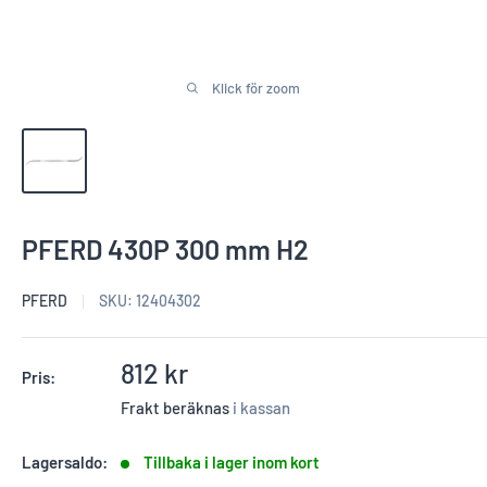
Klick för zoom
PFERD 430P 300 mm H2
PFERD
SKU:
12404302
Reapris
812 kr
Pris:
Frakt beräknas
i kassan
Lagersaldo:
Tillbaka i lager inom kort