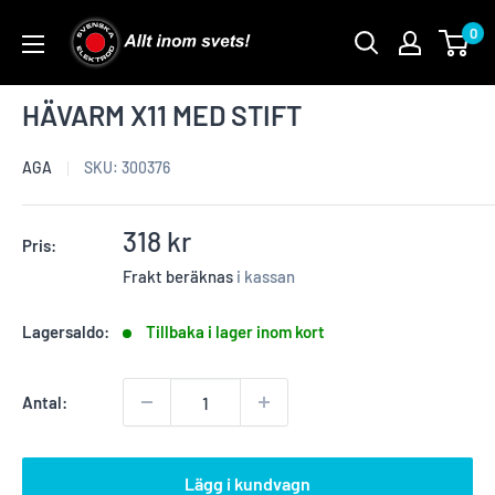
Skip
0
to
content
HÄVARM X11 MED STIFT
AGA
SKU:
300376
Reapris
318 kr
Pris:
Frakt beräknas
i kassan
Lagersaldo:
Tillbaka i lager inom kort
Antal:
Lägg i kundvagn