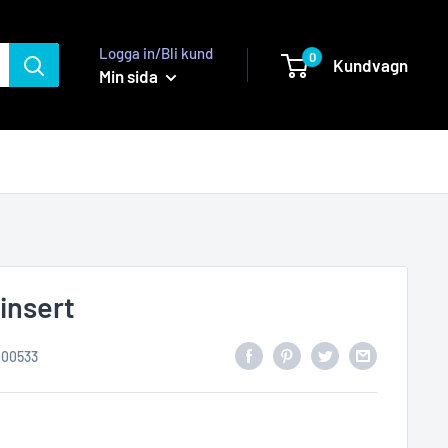
Logga in/Bli kund
0
Kundvagn
Min sida
insert
000533