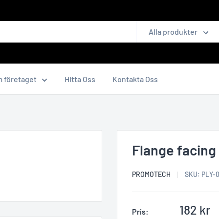
Alla produkter
 företaget
Hitta Oss
Kontakta Oss
Flange facing 
PROMOTECH
SKU:
PLY-
Reapris
182 kr
Pris: