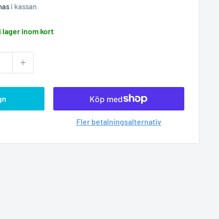
nas
i kassan
i lager inom kort
gn
Fler betalningsalternativ