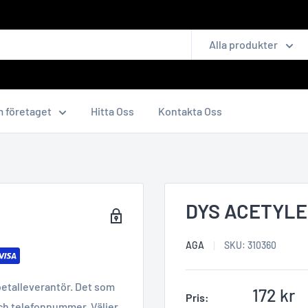
Alla produkter
 företaget
Hitta Oss
Kontakta Oss
DYS ACETYLE
AGA
SKU:
310360
betalleverantör. Det som
Reapris
172 kr
Pris:
ch telefonnummer. Väljer