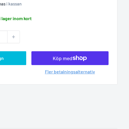
nas
i kassan
i lager inom kort
gn
Fler betalningsalternativ