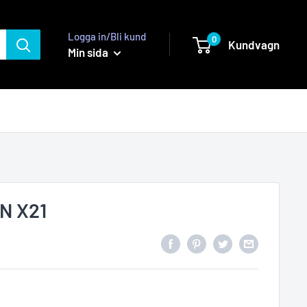
Logga in/Bli kund
0
Kundvagn
Min sida
N X21