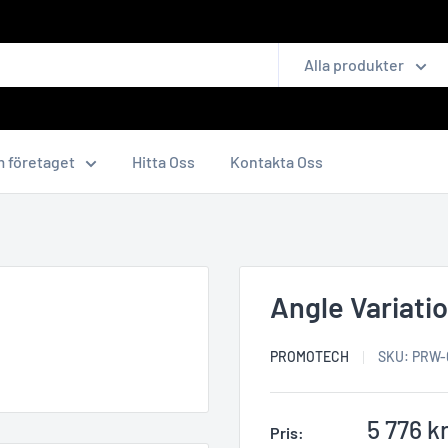
Alla produkter
 företaget
Hitta Oss
Kontakta Oss
Angle Variati
PROMOTECH
SKU:
PRW-
Reapris
5 776 k
Pris: