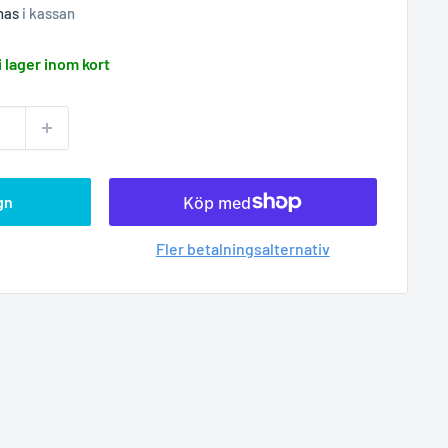
nas
i kassan
i lager inom kort
gn
Fler betalningsalternativ