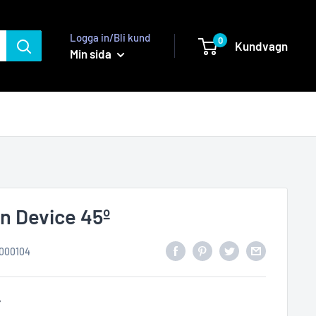
Logga in/Bli kund
0
Kundvagn
Min sida
on Device 45º
000104
r