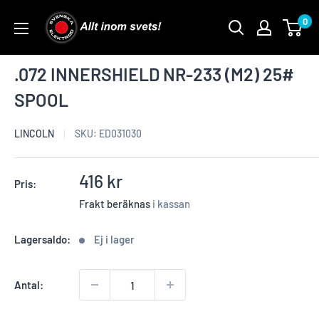
Skip
0
to
content
.072 INNERSHIELD NR-233 (M2) 25#
SPOOL
LINCOLN
SKU:
ED031030
Reapris
416 kr
Pris:
Frakt beräknas
i kassan
Lagersaldo:
Ej i lager
Antal: