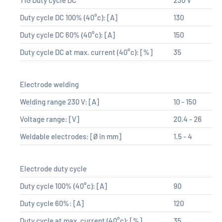
Duty cycle DC 100% (40°c):
[A]
130
Duty cycle DC 60% (40°c):
[A]
150
Duty cycle DC at max. current (40°c):
[%]
35
Electrode welding
Welding range 230 V:
[A]
10 - 150
Voltage range:
[V]
20.4 - 26
Weldable electrodes:
[Ø in mm]
1.5 - 4
Electrode duty cycle
Duty cycle 100% (40°c):
[A]
90
Duty cycle 60%:
[A]
120
Duty cycle at max. current (40°c):
[%]
35