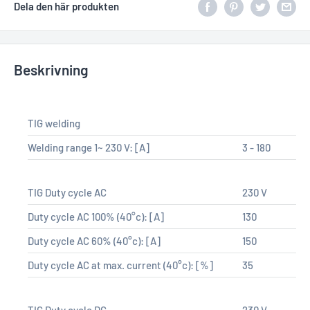
Dela den här produkten
Beskrivning
TIG welding
Welding range 1~ 230 V:
[A]
3 - 180
TIG Duty cycle AC
230 V
Duty cycle AC 100% (40°c):
[A]
130
Duty cycle AC 60% (40°c):
[A]
150
Duty cycle AC at max. current (40°c):
[%]
35
TIG Duty cycle DC
230 V