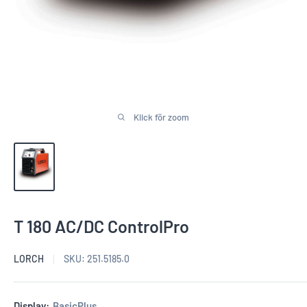
Klick för zoom
T 180 AC/DC ControlPro
LORCH
SKU:
251.5185.0
Display:
BasicPlus