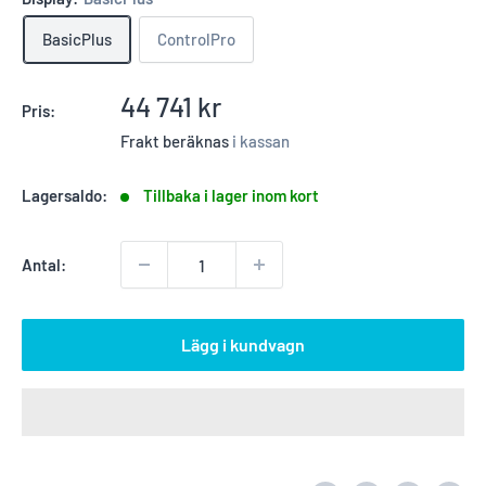
BasicPlus
ControlPro
Reapris
44 741 kr
Pris:
Frakt beräknas
i kassan
Lagersaldo:
Tillbaka i lager inom kort
Antal:
Lägg i kundvagn