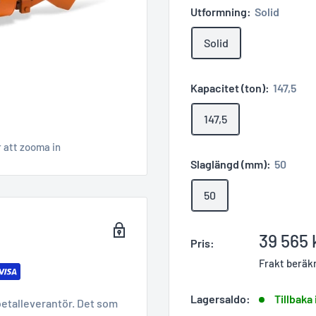
Utformning:
Solid
Solid
Kapacitet (ton):
147,5
147,5
r att zooma in
Slaglängd (mm):
50
50
Reapris
39 565 
Pris:
Frakt beräk
Lagersaldo:
Tillbaka 
betalleverantör. Det som