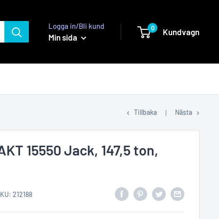
Logga in/Bli kund
0
Kundvagn
Min sida
Tillbaka
Nästa
T 15550 Jack, 147,5 ton,
SKU:
212188