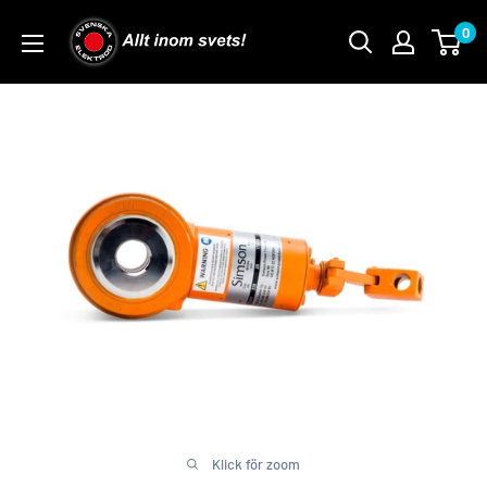
Skip
0
to
content
Klick för zoom