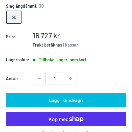
Slaglängd (mm):
30
30
Reapris
16 727 kr
Pris:
Frakt beräknas
i kassan
Lagersaldo:
Tillbaka i lager inom kort
Antal:
Lägg i kundvagn