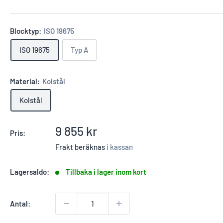
Blocktyp:
ISO 19675
ISO 19675
Typ A
Material:
Kolstål
Kolstål
Reapris
9 855 kr
Pris:
Frakt beräknas
i kassan
Lagersaldo:
Tillbaka i lager inom kort
Antal: