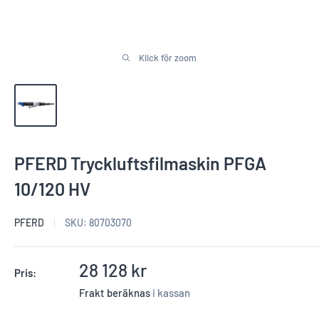
Klick för zoom
PFERD Tryckluftsfilmaskin PFGA
10/120 HV
PFERD
SKU:
80703070
Reapris
28 128 kr
Pris:
Frakt beräknas
i kassan