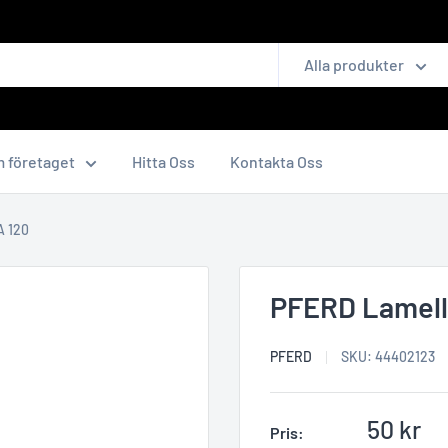
Alla produkter
 företaget
Hitta Oss
Kontakta Oss
A 120
PFERD Lamells
PFERD
SKU:
44402123
Reapris
50 kr
Pris: