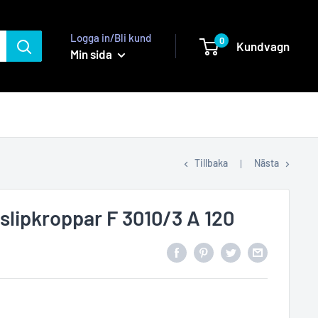
Logga in/Bli kund
0
Kundvagn
Min sida
Tillbaka
Nästa
lipkroppar F 3010/3 A 120