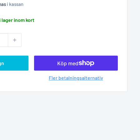
nas
i kassan
i lager inom kort
gn
Fler betalningsalternativ