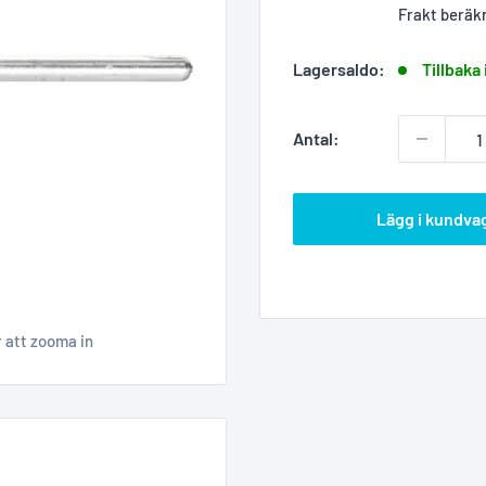
Frakt beräk
Lagersaldo:
Tillbaka 
Antal:
Lägg i kundva
r att zooma in