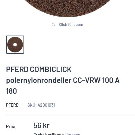
Klick för zoom
PFERD COMBICLICK
polernylonrondeller CC-VRW 100 A
180
PFERD
SKU:
42001031
Reapris
56 kr
Pris:
Frakt beräknas
i kassan